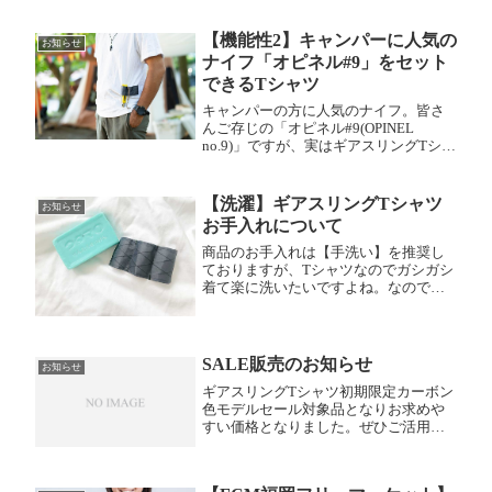
【機能性2】キャンパーに人気の
お知らせ
ナイフ「オピネル#9」をセット
できるTシャツ
キャンパーの方に人気のナイフ。皆さ
んご存じの「オピネル#9(OPINEL
no.9)」ですが、実はギアスリングTシャ
ツにセットできます。テント設営以外
にも調理や焚き火でも使えるナイフが
セットできることによってギアスリン
【洗濯】ギアスリングTシャツ
お知らせ
グTシャツの活躍の場が調理や焚き火の
お手入れについて
シーンまで広がります。それでいて軽
装でかろやかなキャンプスタイルを提
商品のお手入れは【手洗い】を推奨し
案するのがHOSIROR(ホシロロ)です。
ておりますが、Tシャツなのでガシガシ
着て楽に洗いたいですよね。なのでこ
こから先はご参考までに。わたしは洗
濯ネットを使用してドラム式洗濯機を
使っています。その際は生地を裏返し
てスリングボックスが内側に入るよう...
SALE販売のお知らせ
お知らせ
ギアスリングTシャツ初期限定カーボン
色モデルセール対象品となりお求めや
すい価格となりました。ぜひご活用く
ださい。