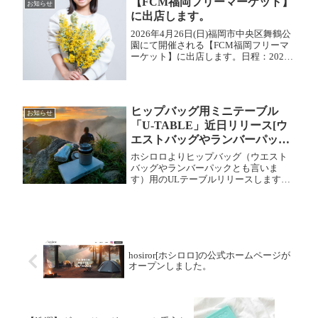
【FCM福岡フリーマーケット】
お知らせ
に出店します。
2026年4月26日(日)福岡市中央区舞鶴公
園にて開催される【FCM福岡フリーマ
ーケット】に出店します。日程：2026
年4月26日(日)会場：福岡市中央区舞鶴
公園/大濠公園横時間：10時〜16時入場
無料のイベントです。ぜひお立ち寄
り、お声掛...
ヒップバッグ用ミニテーブル
お知らせ
「U-TABLE」近日リリース[ウ
エストバッグやランバーパック
にも]
ホシロロよりヒップバッグ（ウエスト
バッグやランバーパックとも言いま
す）用のULテーブルリリースします。
重たった37gで世界最軽量です（たぶ
ん）
hosiror[ホシロロ]の公式ホームページが
オープンしました。